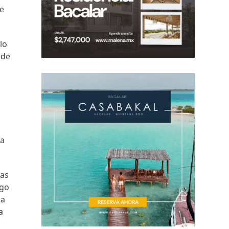
te
lo
 de
la
mas
ngo
ta
a