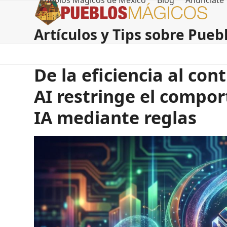
Pueblos Magicos de Mexico
Blog
Anúnciate
Skip
to
content
Artículos y Tips sobre Pue
De la eficiencia al con
AI restringe el compo
IA mediante reglas