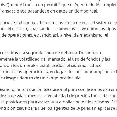
Axis Quant AI radica en permitir que el Agente de IA comple
 transacciones basándose en datos en tiempo real.
I prioriza el control de permisos en su diseño. El sistema so
 por el usuario, abarcando parámetros clave como los tipos
a de operaciones, evitando así, a nivel de mecanismo, el
 constituye la segunda línea de defensa. Durante su
ente la volatilidad del mercado, el uso de fondos y las
canzan los umbrales establecidos, el sistema reduce
 ritmo de las operaciones, en lugar de continuar ampliando 
de riesgos dentro de un rango predecible.
ismo de interrupción excepcional para condiciones extre
ez o desviaciones en la volatilidad de precios fuera del ra
as posiciones para evitar una ampliación de los riesgos. Es
ndición clave para que los agentes de IA puedan aplicarse 