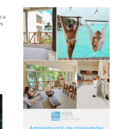
e a
es