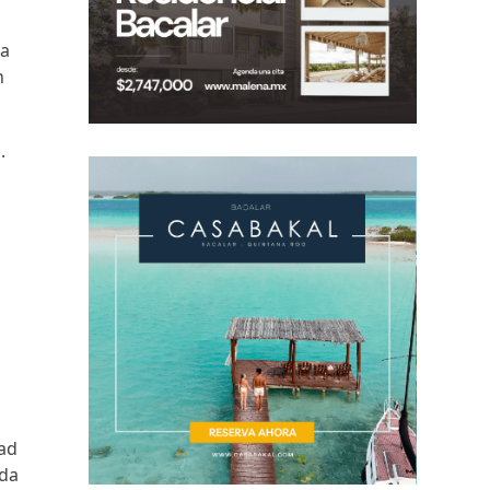
la
n
.
dad
oda