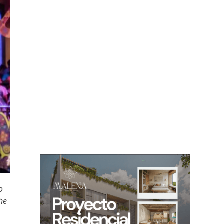
o
che