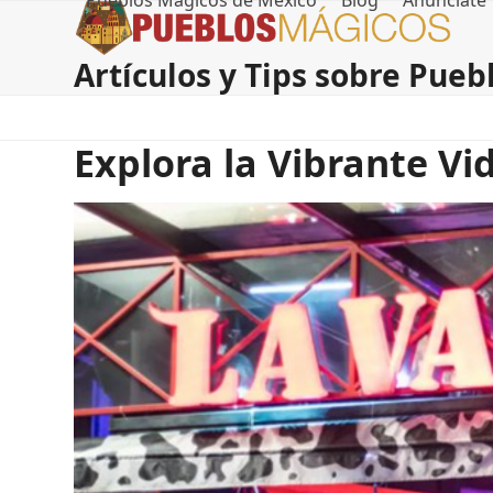
Pueblos Magicos de Mexico
Blog
Anúnciate
Skip
to
content
Artículos y Tips sobre Pue
Explora la Vibrante V