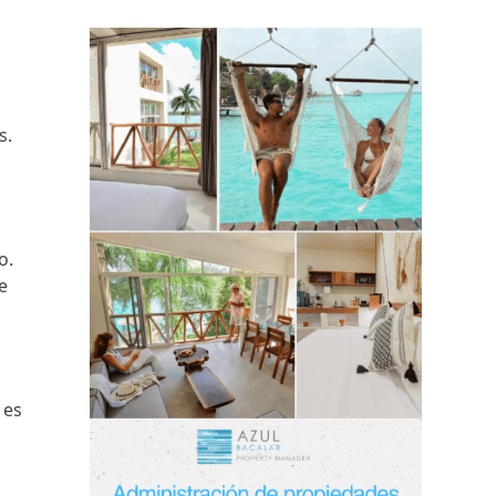
s.
o.
e
 es