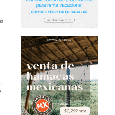
as
ás
s