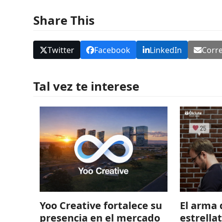
Share This
Twitter
Facebook
LinkedIn
Corre
Tal vez te interese
El arma 
Yoo Creative fortalece su
estrella
presencia en el mercado