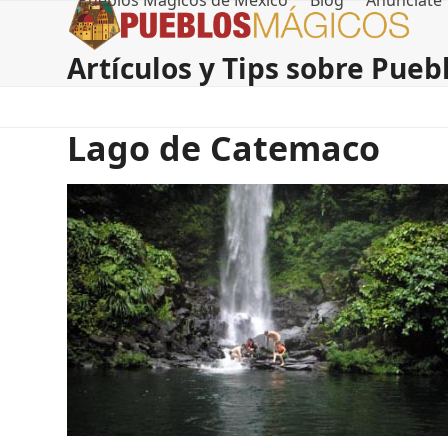
Pueblos Magicos de Mexico
Blog
Anúnciate
Skip
to
content
Artículos y Tips sobre Pue
Lago de Catemaco