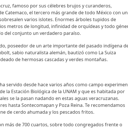
cruz, famoso por sus célebres brujos y curanderos,
o de Catemaco, el tercero más grande de todo México con u
sobresalen varios islotes. Enormes árboles tupidos de
ios metros de longitud, infinidad de orquídeas y todo géne
do del conjunto un verdadero paraíso.
rido, poseedor de un arte importante del pasado indígena d
bolt, sabio naturalista alemán, bautizó como La Suiza
 rodeado de hermosas cascadas y verdes montañas.
ue ha servido desde hace varios años como campo experimen
de la Estación Biológica de la UNAM y que es habitada por
males se la pasan nadando en estas aguas veracruzanas.
lares hasta Sontecomapan y Poza Reina. Te recomendamos
carne de cerdo ahumada y los pescados fritos.
on más de 700 cuartos, sobre todo congregados frente o