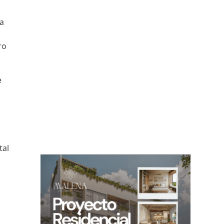
na
ro
e
tal