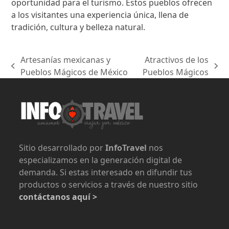
oportunidad para el turismo. Estos pueblos ofrecen
a los visitantes una experiencia única, llena de
tradición, cultura y belleza natural.
Artesanías mexicanas y
Atractivos de los
previous
next
Pueblos Mágicos de México
Pueblos Mágicos
post:
post:
Sitio desarrollado por
InfoTravel
nos
especializamos en la generación digital de
demanda. Si estas interesado en difundir tus
productos o servicios a través de nuestro sitio
contáctanos aquí >