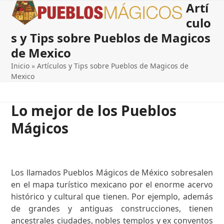
Artí
Open
Close
Skip
to
culo
mobile
mobile
content
s y Tips sobre Pueblos de Magicos
menu
menu
de Mexico
Inicio
»
Artículos y Tips sobre Pueblos de Magicos de
Mexico
Lo mejor de los Pueblos
Mágicos
Los llamados Pueblos Mágicos de México sobresalen
en el mapa turístico mexicano por el enorme acervo
histórico y cultural que tienen. Por ejemplo, además
de grandes y antiguas construcciones, tienen
ancestrales ciudades, nobles templos y ex conventos