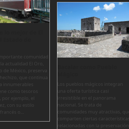
 lo mejor de El
l Estado de
importante comunidad
la actualidad El Oro,
Bacalar como Pueblo
do de México, preserva
Mágico
 hechizo, que continua
Los pueblos mágicos integran
a innumerables
una oferta turística casi
Tiene como tesoros
irresistible en el panorama
, por ejemplo, el
nacional. Se trata de
ez, con su estilo
comunidades muy atractivas, qu
 francés o…
comparten ciertas característica
relacionadas con la preservación