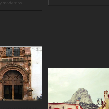
s y modernos…
tzan y Jiquilpan,