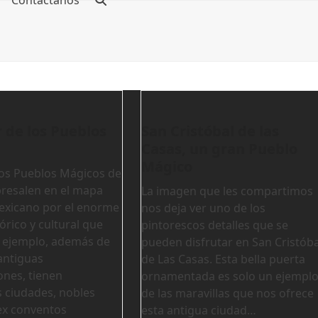
Contáctanos
 de los Pueblos
San Cristóbal de las
Casas, un gran Pueblo
Mágico
os Pueblos Mágicos de
resalen en el mapa
La imagen que les compartimos
mexicano por el enorme
nos deja ver uno de los
órico y cultural que
pintorescos detalles que se
r ejemplo, además de
pueden disfrutar en San Cristóba
antiguas
de Las Casas. Esta bella puerta
ones, tienen
ornamentada es solo un ejempl
s ciudades, nobles
de las maravillas que nos ofrece
ex conventos
esta antigua ciudad…