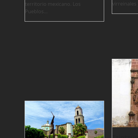
virreinale
territorio mexicano. Los
Pueblos…
Tzintzun