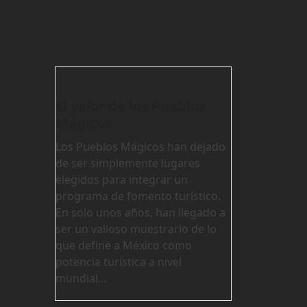
El valor de los Pueblos
Mágicos
Los Pueblos Mágicos han dejado
de ser simplemente lugares
elegidos para integrar un
programa de fomento turístico.
En solo unos años, han llegado a
ser un valioso muestrario de lo
que define a México como
potencia turística a nivel
mundial…