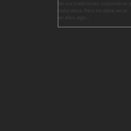
de sus tradiciones, costumbres y
naturaleza. Pero no debe verse
en ellos algo…