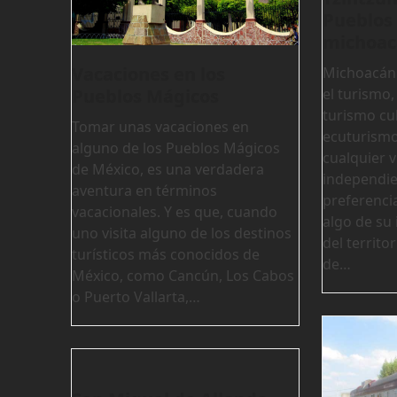
Pueblos
michoac
Vacaciones en los
Michoacán 
Pueblos Mágicos
el turismo,
turismo cul
Tomar unas vacaciones en
ecuturismo
alguno de los Pueblos Mágicos
cualquier v
de México, es una verdadera
independi
aventura en términos
preferencia
vacacionales. Y es que, cuando
algo de su 
uno visita alguno de los destinos
del territo
turísticos más conocidos de
de…
México, como Cancún, Los Cabos
o Puerto Vallarta,…