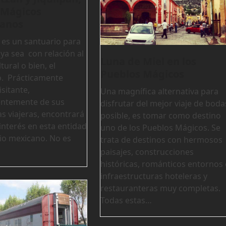
 Mágicos
anos
es un santuario para
 ya sea con relación al
Luna de Miel en los
tural o bien, el
Pueblos Mágicos
. Prácticamente
isitante,
Una magnífica alternativa para
entemente de sus
disfrutar del mejor viaje de boda
s viajeras, encontrará
posible, es tomar como destino
interés en esta entidad
uno de los Pueblos Mágicos. Se
rio mexicano. No es
trata de destinos con hermosos
paisajes, construcciones
históricas, románticos entornos 
infraestructuras hoteleras y
restauranteras muy completas.
Todas estas…