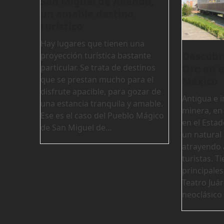
San Miguel de Allende,
un amable destino
turístico
Hay lugares que tienen una
Descubre
proyección turística bastante
Oro en e
particular. Se trata de destinos
que se prestan mucho para el
México
disfrute apacible, para gozar de
Antigua e 
una estancia tranquila y amable.
minera, en 
Ese es el caso del Pueblo Mágico
en el Esta
de San Miguel de…
un natural
atrayendo 
turistas. 
principales
Teatro Juár
neoclásico