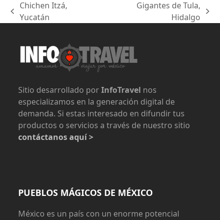
Chichen Itzá,
Gigantes de Tula,
previous
next
Yucatán
Hidalgo
post:
post:
Sitio desarrollado por
InfoTravel
nos
especializamos en la generación digital de
demanda. Si estas interesado en difundir tus
productos o servicios a través de nuestro sitio
contáctanos aquí >
PUEBLOS MÁGICOS DE MÉXICO
México es un país con un enorme potencial