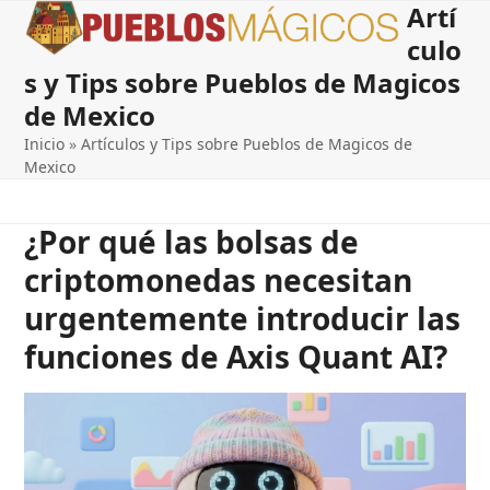
Artí
Open
Close
Skip
to
culo
mobile
mobile
content
s y Tips sobre Pueblos de Magicos
menu
menu
de Mexico
Inicio
»
Artículos y Tips sobre Pueblos de Magicos de
Mexico
¿Por qué las bolsas de
criptomonedas necesitan
urgentemente introducir las
funciones de Axis Quant AI?