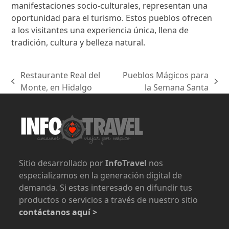
manifestaciones socio-culturales, representan una
oportunidad para el turismo. Estos pueblos ofrecen
a los visitantes una experiencia única, llena de
tradición, cultura y belleza natural.
Restaurante Real del
Pueblos Mágicos para
previous
next
Monte, en Hidalgo
la Semana Santa
post:
post:
Sitio desarrollado por
InfoTravel
nos
especializamos en la generación digital de
demanda. Si estas interesado en difundir tus
productos o servicios a través de nuestro sitio
contáctanos aquí >