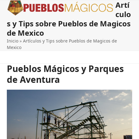
Artí
Open
Close
Skip
to
culo
mobile
mobile
content
s y Tips sobre Pueblos de Magicos
menu
menu
de Mexico
Inicio
»
Artículos y Tips sobre Pueblos de Magicos de
Mexico
Pueblos Mágicos y Parques
de Aventura