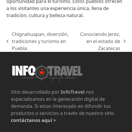
oportunidad para el turismo. Estos pueblos ofrecen
a los visitantes una experiencia única, llena de
tradición, cultura y belleza natural.
Chignahuapan, diversión,
Conociendo Jerez,
tradiciones y turismo en
en el estado de
previous
next
Puebla
Zacatecas
post:
post:
Sitio desarrollado por
InfoTravel
nos
especializamos en la generación digital de
demanda. Si estas interesado en difundir tus
productos o servicios a través de nuestro sitio
contáctanos aquí >