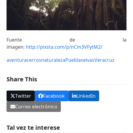
Fuente de la
imagen:
http://pixsta.com/p/nCm3VFytM2/
aventura
cerros
naturaleza
Puebla
selvas
Veracruz
Share This
Twitter
Facebook
LinkedIn
Correo electrónico
Tal vez te interese