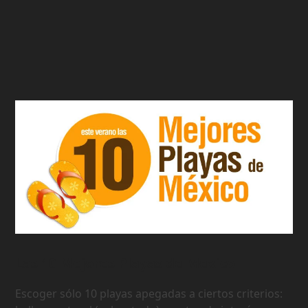
Las 10 Mejores Playas de Mexico
Escoger sólo 10 playas apegadas a ciertos criterios: