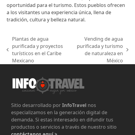
oportunidad para el turismo. Estos pueblos ofrecen
a los visitantes una experiencia única, llena de
tradición, cultura y belleza natural.
Plantas de agua
Vending de agua
purificada y proyectos
purificada y turismo
previous
next
turísticos en el Caribe
de naturaleza en
post:
post:
Mexicano
México
Sitio desarrollado por
InfoTravel
nos
especializamos en la generación digital de
demanda. Si estas interesado en difundir tus
productos o servicios a través de nuestro sitio
contáctanos aquí >