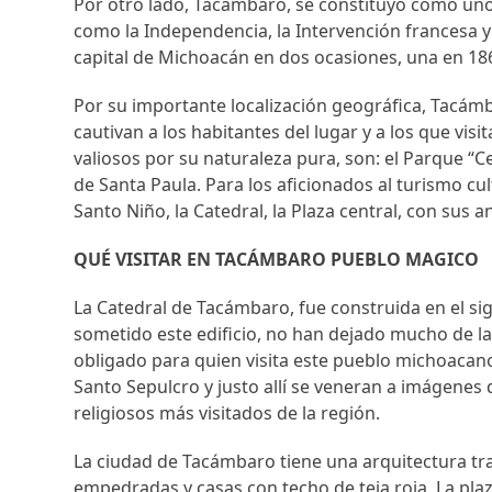
Por otro lado, Tacámbaro, se constituyó como uno 
como la Independencia, la Intervención francesa 
capital de Michoacán en dos ocasiones, una en 186
Por su importante localización geográfica, Tacámba
cautivan a los habitantes del lugar y a los que vis
valiosos por su naturaleza pura, son: el Parque “C
de Santa Paula. Para los aficionados al turismo cu
Santo Niño, la Catedral, la Plaza central, con sus a
QUÉ VISITAR EN TACÁMBARO PUEBLO MAGICO
La Catedral de Tacámbaro, fue construida en el sig
sometido este edificio, no han dejado mucho de la
obligado para quien visita este pueblo michoacano. 
Santo Sepulcro y justo allí se veneran a imágenes 
religiosos más visitados de la región.
La ciudad de Tacámbaro tiene una arquitectura tra
empedradas y casas con techo de teja roja. La pla