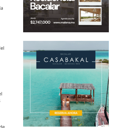
la
del
el
s
 de