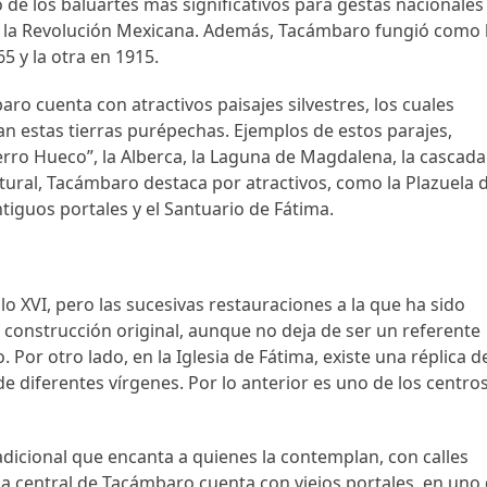
de los baluartes más significativos para gestas nacionales
y la Revolución Mexicana. Además, Tacámbaro fungió como 
5 y la otra en 1915.
ro cuenta con atractivos paisajes silvestres, los cuales
itan estas tierras purépechas. Ejemplos de estos parajes,
erro Hueco”, la Alberca, la Laguna de Magdalena, la cascada
ltural, Tacámbaro destaca por atractivos, como la Plazuela 
ntiguos portales y el Santuario de Fátima.
lo XVI, pero las sucesivas restauraciones a la que ha sido
 construcción original, aunque no deja de ser un referente
Por otro lado, en la Iglesia de Fátima, existe una réplica d
de diferentes vírgenes. Por lo anterior es uno de los centro
dicional que encanta a quienes la contemplan, con calles
za central de Tacámbaro cuenta con viejos portales, en uno