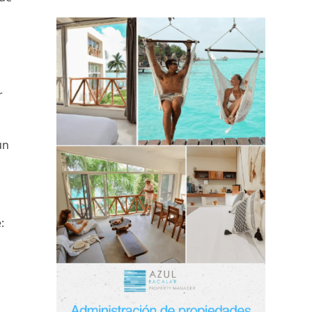
r
un
: