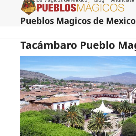
Pueblos Magicos de Mexico
Blog
Anúnciate
Skip
to
content
Pueblos Magicos de Mexico
Tacámbaro Pueblo Ma