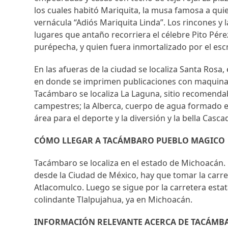
los cuales habitó Mariquita, la musa famosa a qui
vernácula “Adiós Mariquita Linda”. Los rincones y 
lugares que antaño recorriera el célebre Pito Pér
purépecha, y quien fuera inmortalizado por el es
En las afueras de la ciudad se localiza Santa Rosa, e
en donde se imprimen publicaciones con maquinaria
Tacámbaro se localiza La Laguna, sitio recomendab
campestres; la Alberca, cuerpo de agua formado e
área para el deporte y la diversión y la bella Casc
CÓMO LLEGAR A TACÁMBARO PUEBLO MAGICO
Tacámbaro se localiza en el estado de Michoacán. P
desde la Ciudad de México, hay que tomar la carret
Atlacomulco. Luego se sigue por la carretera estata
colindante Tlalpujahua, ya en Michoacán.
INFORMACIÓN RELEVANTE ACERCA DE TACÁMB