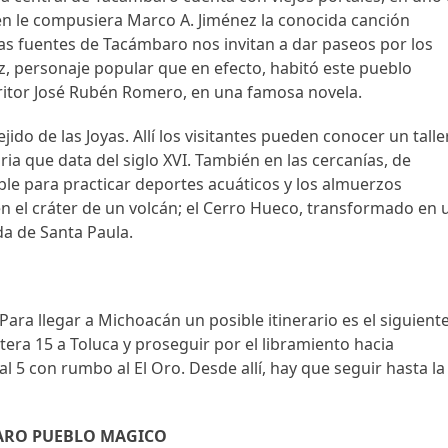
en le compusiera Marco A. Jiménez la conocida canción
las fuentes de Tacámbaro nos invitan a dar paseos por los
ez, personaje popular que en efecto, habitó este pueblo
critor José Rubén Romero, en una famosa novela.
jido de las Joyas. Allí los visitantes pueden conocer un talle
 que data del siglo XVI. También en las cercanías, de
le para practicar deportes acuáticos y los almuerzos
n el cráter de un volcán; el Cerro Hueco, transformado en 
ada de Santa Paula.
ara llegar a Michoacán un posible itinerario es el siguiente
era 15 a Toluca y proseguir por el libramiento hacia
l 5 con rumbo al El Oro. Desde allí, hay que seguir hasta la
ARO PUEBLO MAGICO