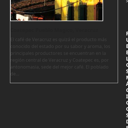
Coatepec Pueblo Magico, Veracruz
El café de Veracruz es quizá el producto más
conocido del estado por su sabor y aroma, los
principales productores se encuentran en la
región central de Veracruz y Coatepec es, por
antonomasia, sede del mejor café. El poblado
de…
I