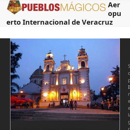
Aer
Open
Close
Skip
to
opu
mobile
mobile
content
erto Internacional de Veracruz
menu
menu
S
l
d
Xico Pueblo Magico, Veracruz