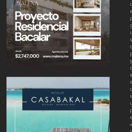
s
u
e
v