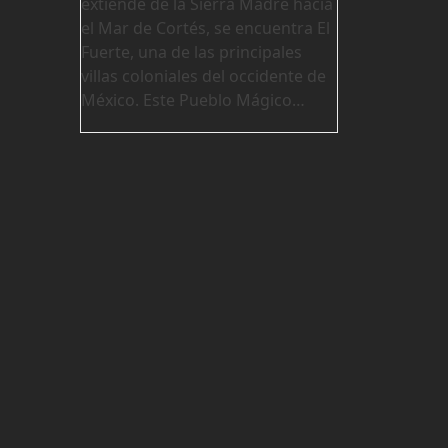
extiende de la Sierra Madre hacia
el Mar de Cortés, se encuentra El
Fuerte, una de las principales
villas coloniales del occidente de
México. Este Pueblo Mágico…