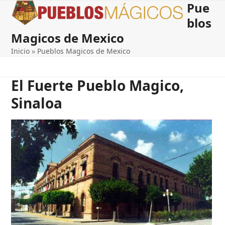
Pue
Open
Close
Skip
to
blos
mobile
mobile
content
Magicos de Mexico
menu
menu
Inicio
»
Pueblos Magicos de Mexico
El Fuerte Pueblo Magico,
Sinaloa