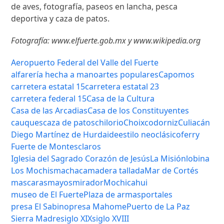
de aves, fotografía, paseos en lancha, pesca
deportiva y caza de patos.
Fotografía: www.elfuerte.gob.mx y www.wikipedia.org
Aeropuerto Federal del Valle del Fuerte
alfarería hecha a mano
artes populares
Capomos
carretera estatal 15
carretera estatal 23
carretera federal 15
Casa de la Cultura
Casa de las Arcadias
Casa de los Constituyentes
cauques
caza de patos
chilorio
Choix
codorniz
Culiacán
Diego Martínez de Hurdaide
estilo neoclásico
ferry
Fuerte de Montesclaros
Iglesia del Sagrado Corazón de Jesús
La Misión
lobina
Los Mochis
machaca
madera tallada
Mar de Cortés
mascaras
mayos
mirador
Mochicahui
museo de El Fuerte
Plaza de armas
portales
presa El Sabino
presa Mahome
Puerto de La Paz
Sierra Madre
siglo XIX
siglo XVIII