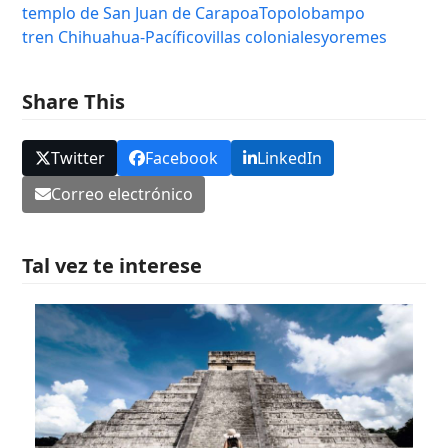
templo de San Juan de Carapoa
Topolobampo
tren Chihuahua-Pacífico
villas coloniales
yoremes
Share This
Twitter
Facebook
LinkedIn
Correo electrónico
Tal vez te interese