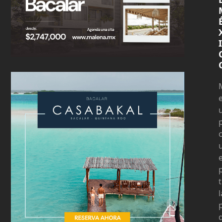
I
t
l