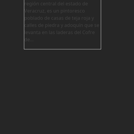
región central del estado de
Veracruz, es un pintoresco
poblado de casas de teja roja y
calles de piedra y adoquín que se
levanta en las laderas del Cofre
de…