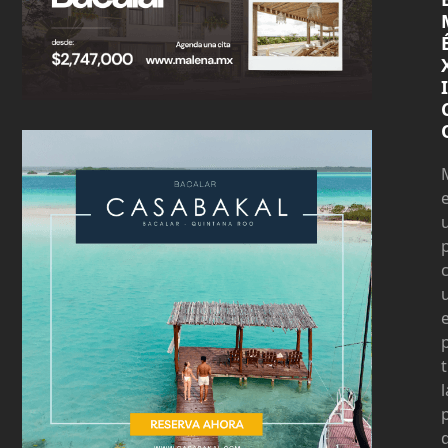
I
t
l