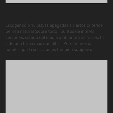
Las 10 Mejores Playas de Mexico
Escoger sólo 10 playas apegadas a ciertos criterios:
belleza natural (sobre todo), puntos de interés
cercanos, estado del medio ambiente y servicios, ha
sido una tarea más que dificil. Pero hemos de
admitir que la selección es también subjetiva.