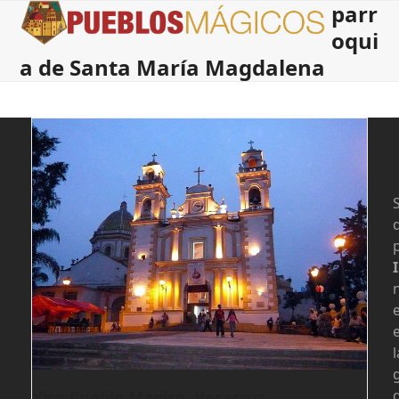
parr
Open
Close
Skip
to
oqui
mobile
mobile
content
a de Santa María Magdalena
menu
menu
S
l
d
Xico Pueblo Magico, Veracruz