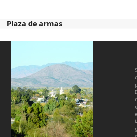
Plaza de armas
S
l
d