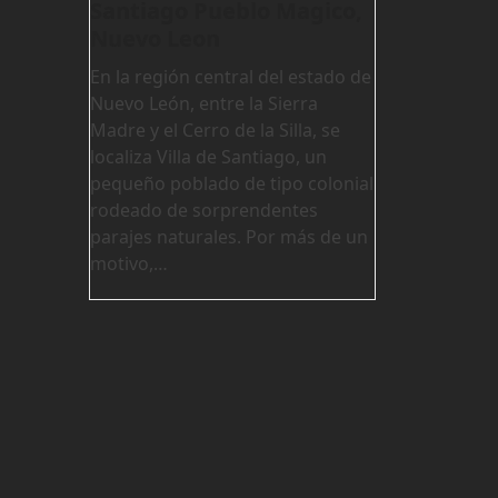
Santiago Pueblo Magico,
Nuevo Leon
En la región central del estado de
Nuevo León, entre la Sierra
Madre y el Cerro de la Silla, se
localiza Villa de Santiago, un
pequeño poblado de tipo colonial
rodeado de sorprendentes
parajes naturales. Por más de un
motivo,…