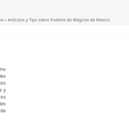
io
»
Artículos y Tips sobre Pueblos de Magicos de Mexico
smo
les
los
s y
cos
les
 de