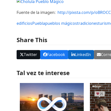
Fuente de la imagen:
http://pixsta.com/p/oBROCC
edificios
Puebla
pueblos mágicos
tradiciones
turism
Share This
Twitter
Facebook
LinkedIn
Corre
Tal vez te interese