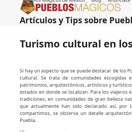
Pueblos Magicos de Mexico
Blog
Anúnciate
Skip
to
content
Artículos y Tips sobre Pue
Turismo cultural en lo
Si hay un aspecto que se puede destacar de los P
cultural. Se trata de comunidades escogidas 
patrimonios, arquitectónicos, artísticos y turísti
estados en donde se localizan. Para los viajero
tradiciones, en comunidades de gran belleza na
que actualmente han sido declarado así, por l
compartimos, se observa un detalle arquitectó
Puebla.