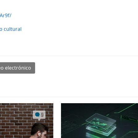
Ar9f/
o cultural
o electrónico