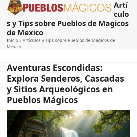
Artí
Open
Close
Skip
to
culo
mobile
mobile
content
s y Tips sobre Pueblos de Magicos
menu
menu
de Mexico
Inicio
»
Artículos y Tips sobre Pueblos de Magicos de
Mexico
Aventuras Escondidas:
Explora Senderos, Cascadas
y Sitios Arqueológicos en
Pueblos Mágicos