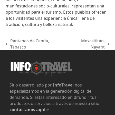
manifestaciones socio-culturales, representan una
oportunidad para el turismo. Estos pueblos ofrecen
a los visitantes una experiencia única, llena de
tradición, cultura y belleza natural.
Pantanos de Centla,
Mexcaltitán,
previous
next
Tabasco
Nayarít
post:
post:
Sitio desarrollado por
InfoTravel
nos
especializamos en la generación digital de
demanda. Si estas interesado en difundir tus
productos o servicios a través de nuestro sitio
contáctanos aquí >