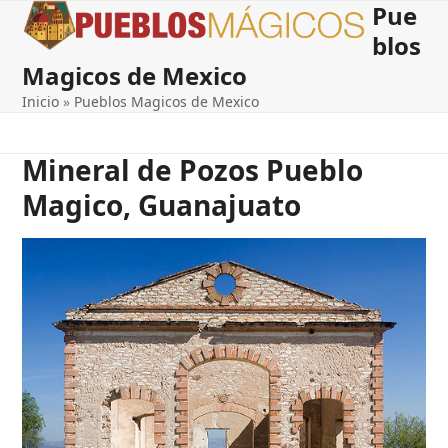
Pue
Open
Close
Skip
to
blos
mobile
mobile
content
Magicos de Mexico
menu
menu
Inicio
»
Pueblos Magicos de Mexico
Mineral de Pozos Pueblo
Magico, Guanajuato