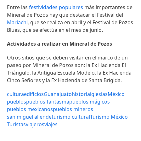
Entre las
festividades populares
más importantes de
Mineral de Pozos hay que destacar el Festival del
Mariachi
, que se realiza en abril y el Festival de Pozos
Blues, que se efectúa en el mes de junio.
Actividades a realizar en Mineral de Pozos
Otros sitios que se deben visitar en el marco de un
paseo por Mineral de Pozos son: la Ex Hacienda El
Triángulo, la Antigua Escuela Modelo, la Ex Hacienda
Cinco Señores y la Ex Hacienda de Santa Brígida.
cultura
edificios
Guanajuato
historia
iglesias
México
pueblos
pueblos fantasma
pueblos mágicos
pueblos mexicanos
pueblos mineros
san miguel allende
turismo cultural
Turismo México
Turistas
viajeros
viajes