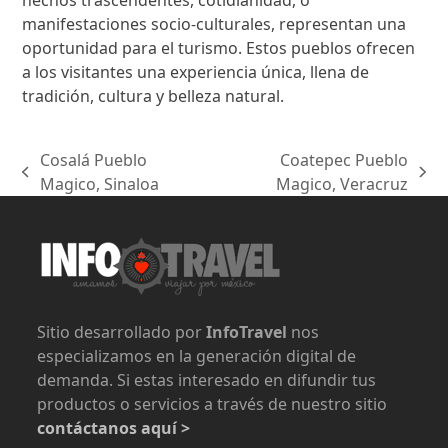
manifestaciones socio-culturales, representan una
oportunidad para el turismo. Estos pueblos ofrecen
a los visitantes una experiencia única, llena de
tradición, cultura y belleza natural.
Cosalá Pueblo
Coatepec Pueblo
previous
next
Magico, Sinaloa
Magico, Veracruz
post:
post:
Sitio desarrollado por
InfoTravel
nos
especializamos en la generación digital de
demanda. Si estas interesado en difundir tus
productos o servicios a través de nuestro sitio
contáctanos aquí >