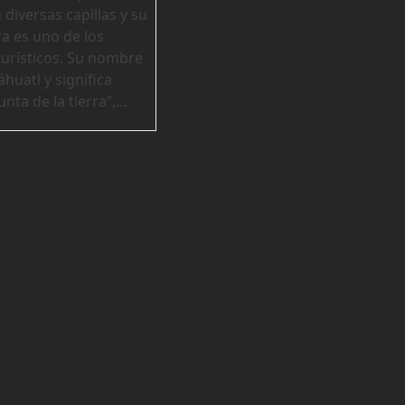
diversas capillas y su
a es uno de los
turísticos. Su nombre
áhuatl y significa
unta de la tierra”,…