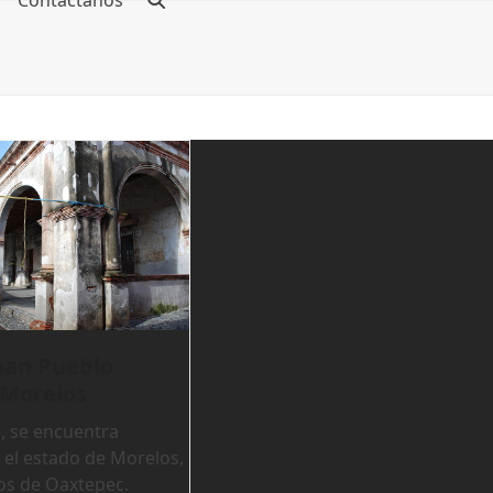
Contáctanos
pan Pueblo
 Morelos
, se encuentra
 el estado de Morelos,
os de Oaxtepec.