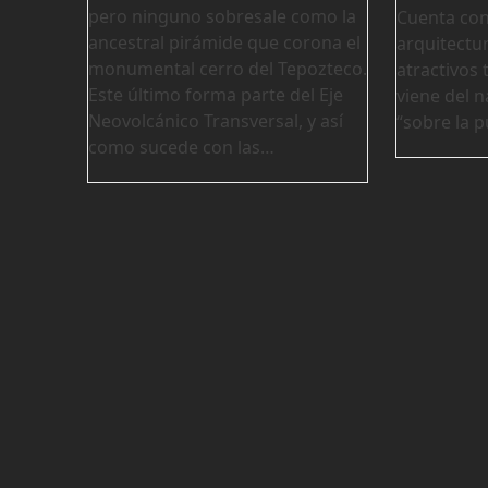
pero ninguno sobresale como la
Cuenta con 
ancestral pirámide que corona el
arquitectur
monumental cerro del Tepozteco.
atractivos 
Este último forma parte del Eje
viene del n
Neovolcánico Transversal, y así
“sobre la p
como sucede con las…