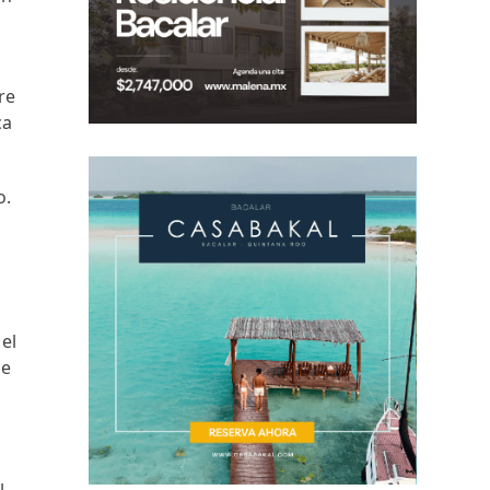
re
ca
o.
el
de