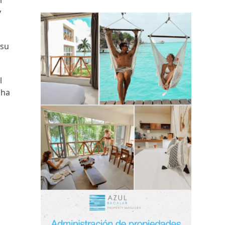
l
y
 su
l
cha