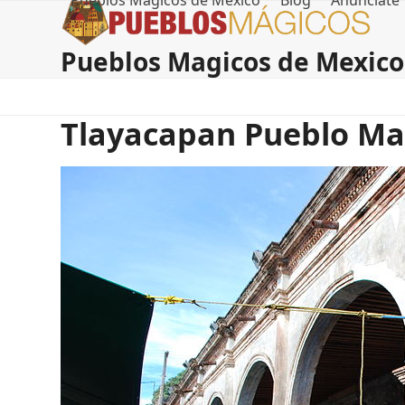
Pueblos Magicos de Mexico
Blog
Anúnciate
Skip
to
content
Pueblos Magicos de Mexico
Tlayacapan Pueblo Ma