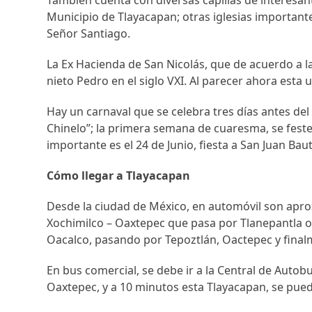
También cuenta con diversas capillas de interesan
Municipio de Tlayacapan; otras iglesias importante
Señor Santiago.
La Ex Hacienda de San Nicolás, que de acuerdo a l
nieto Pedro en el siglo VXI. Al parecer ahora esta
Hay un carnaval que se celebra tres días antes del m
Chinelo”; la primera semana de cuaresma, se feste
importante es el 24 de Junio, fiesta a San Juan Bau
Cómo llegar a Tlayacapan
Desde la ciudad de México, en automóvil son apr
Xochimilco – Oaxtepec que pasa por Tlanepantla o
Oacalco, pasando por Tepoztlán, Oactepec y final
En bus comercial, se debe ir a la Central de Autobu
Oaxtepec, y a 10 minutos esta Tlayacapan, se puede