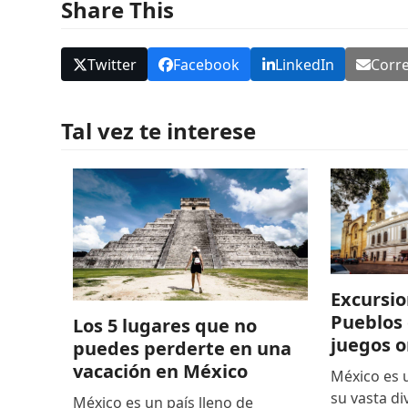
Share This
Twitter
Facebook
LinkedIn
Corre
Tal vez te interese
Excursio
Pueblos 
Los 5 lugares que no
juegos o
puedes perderte en una
vacación en México
México es 
su vasta di
México es un país lleno de