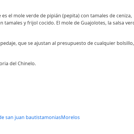
e es el mole verde de pipián (pepita) con tamales de ceniza,
n tamales y frijol cocido. El mole de Guajolotes, la salsa ver
spedaje, que se ajustan al presupuesto de cualquier bolsillo
oria del Chinelo.
e san juan bautista
monias
Morelos