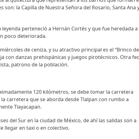
te arquitectura que representan a los barrios que forman e
s son: la Capilla de Nuestra Señora del Rosario, Santa Ana 
a leyenda perteneció a Hernán Cortés y que fue heredada a
 un poco deteriorada.
iércoles de ceniza, y su atractivo principal es el “Brinco de
ja con danzas prehispánicas y juegos pirotécnicos. Otra fe
tista, patrono de la población.
oximadamente 120 kilómetros, se debe tomar la carretera
 la carretera que se aborda desde Tlalpan con rumbo a
mente Tlayacapan.
ses del Sur en la ciudad de México, de ahí las salidas son a
 llegar en taxi o en colectivo.