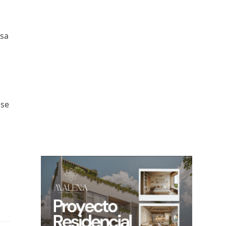
osa
 se