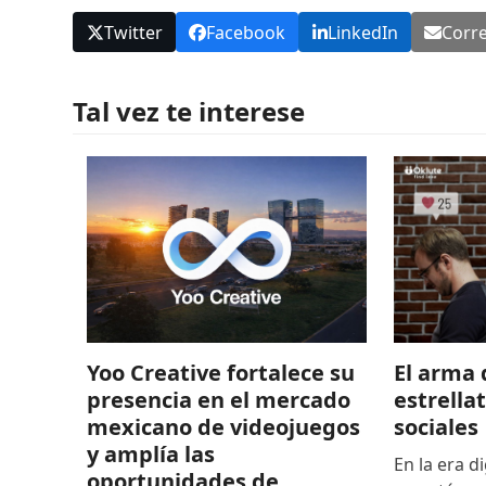
Twitter
Facebook
LinkedIn
Corre
Tal vez te interese
El arma 
Yoo Creative fortalece su
estrella
presencia en el mercado
sociales
mexicano de videojuegos
y amplía las
En la era di
oportunidades de