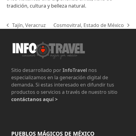
tradición, cultura y belleza natural.
Tajín, Veracruz
Cosmovitral, Estado de México
previous
next
post:
post:
Sitio desarrollado por
InfoTravel
nos
especializamos en la generación digital de
demanda. Si estas interesado en difundir tus
productos o servicios a través de nuestro sitio
contáctanos aquí >
PUEBLOS MÁGICOS DE MÉXICO